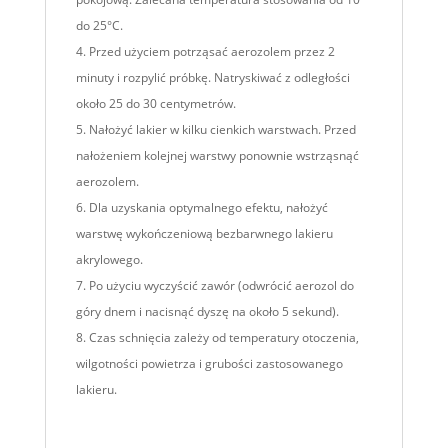
do 25°C.
Przed użyciem potrząsać aerozolem przez 2
minuty i rozpylić próbkę. Natryskiwać z odległości
około 25 do 30 centymetrów.
Nałożyć lakier w kilku cienkich warstwach. Przed
nałożeniem kolejnej warstwy ponownie wstrząsnąć
aerozolem.
Dla uzyskania optymalnego efektu, nałożyć
warstwę wykończeniową bezbarwnego lakieru
akrylowego.
Po użyciu wyczyścić zawór (odwrócić aerozol do
góry dnem i nacisnąć dyszę na około 5 sekund).
Czas schnięcia zależy od temperatury otoczenia,
wilgotności powietrza i grubości zastosowanego
lakieru.