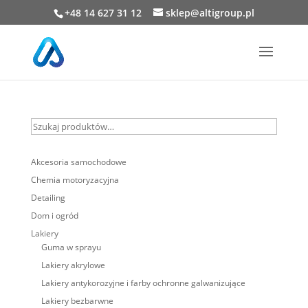
+48 14 627 31 12
sklep@altigroup.pl
Szukaj
produktów…
Akcesoria samochodowe
Chemia motoryzacyjna
Detailing
Dom i ogród
Lakiery
Guma w sprayu
Lakiery akrylowe
Lakiery antykorozyjne i farby ochronne galwanizujące
Lakiery bezbarwne