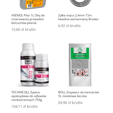
AXENOL Pilar 1L Olej do
Żyłka tnąca 2,4mm 15m
smarowania prowadnic
kwadrat wzmacniany Bradas
łańcuchów pilarek
6,92
zł
brutto
15,60
zł
brutto
TECHNICQLL Żywica
BOLL Zmywacz do hamulców
epoksydowa do odlewów
5L metalowa beczka
cienkościennych 750g
69,90
zł
brutto
104,11
zł
brutto