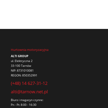
Hurtownia motoryzacyjna
ALTI GROUP
ul. Elektryczna 2
33-100 Tarnów
NIP: 8731010081
REGON: 850352991
(+48) 14 627-31-12
alti@tarnow.net.pl
Biuro i magazyn czynne:
Pn - Pt: 8:00 - 16:30