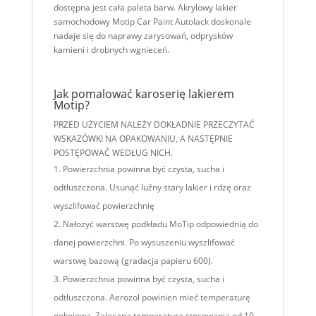
dostępna jest cała paleta barw. Akrylowy lakier
samochodowy Motip Car Paint Autolack doskonale
nadaje się do naprawy zarysowań, odprysków
kamieni i drobnych wgnieceń.
Jak pomalować karoserię lakierem
Motip?
PRZED UŻYCIEM NALEŻY DOKŁADNIE PRZECZYTAĆ
WSKAZÓWKI NA OPAKOWANIU, A NASTĘPNIE
POSTĘPOWAĆ WEDŁUG NICH.
Powierzchnia powinna być czysta, sucha i
odtłuszczona. Usunąć luźny stary lakier i rdzę oraz
wyszlifować powierzchnię
Nałożyć warstwę podkładu MoTip odpowiednią do
danej powierzchni. Po wysuszeniu wyszlifować
warstwę bazową (gradacja papieru 600).
Powierzchnia powinna być czysta, sucha i
odtłuszczona. Aerozol powinien mieć temperaturę
pokojową. Zalecana temperatura stosowania od 10