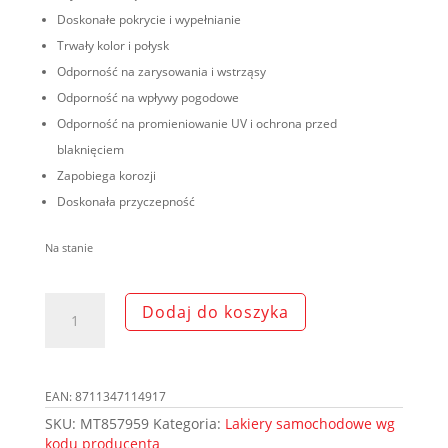
Doskonałe pokrycie i wypełnianie
Trwały kolor i połysk
Odporność na zarysowania i wstrząsy
Odporność na wpływy pogodowe
Odporność na promieniowanie UV i ochrona przed
blaknięciem
Zapobiega korozji
Doskonała przyczepność
Na stanie
ilość
Dodaj do koszyka
MOTIP
Lakier
438W
granatowy
EAN:
8711347114917
spray
NOR
SKU:
MT857959
Kategoria:
Lakiery samochodowe wg
200ml
kodu producenta