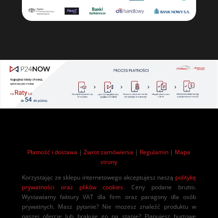
Płatność i dostawa
|
Zwrot zamówienia
|
Regulamin
|
Mapa
strony
Korzystając ze sklepu internetowego akceptujesz naszą
politykę
prywatności oraz plików cookies
. Ceny podane brutto.
Wystawiamy faktury VAT dla firm oraz paragony dla osób
prywatnych. Masz pytanie? Nie możesz znaleźć produktu w
naszej ofercie lub brakuje go na stanie? Planujesz hurtowe