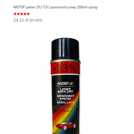
MOTIP Lakier DU 72U pomarańczowy 200ml spray
Oceniono
24,32
zł
brutto
5.00
na 5