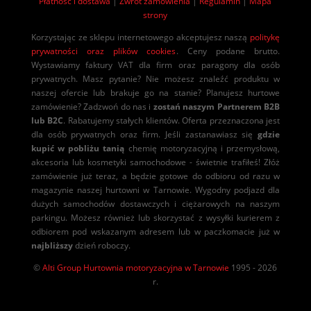
Płatność i dostawa
|
Zwrot zamówienia
|
Regulamin
|
Mapa
strony
Korzystając ze sklepu internetowego akceptujesz naszą
politykę
prywatności oraz plików cookies
. Ceny podane brutto.
Wystawiamy faktury VAT dla firm oraz paragony dla osób
prywatnych. Masz pytanie? Nie możesz znaleźć produktu w
naszej ofercie lub brakuje go na stanie? Planujesz hurtowe
zamówienie? Zadzwoń do nas i
zostań naszym Partnerem B2B
lub B2C
. Rabatujemy stałych klientów. Oferta przeznaczona jest
dla osób prywatnych oraz firm. Jeśli zastanawiasz się
gdzie
kupić w pobliżu tanią
chemię motoryzacyjną i przemysłową,
akcesoria lub kosmetyki samochodowe - świetnie trafiłeś! Złóż
zamówienie już teraz, a będzie gotowe do odbioru od razu w
magazynie naszej hurtowni w Tarnowie. Wygodny podjazd dla
dużych samochodów dostawczych i ciężarowych na naszym
parkingu. Możesz również lub skorzystać z wysyłki kurierem z
odbiorem pod wskazanym adresem lub w paczkomacie już w
najbliższy
dzień roboczy.
©
Alti Group Hurtownia motoryzacyjna w Tarnowie
1995 - 2026
r.