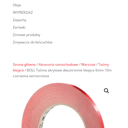
Oleje
WYPRZEDAŻ
Zapachy
Żarówki
Zimowe produkty
Zmywacze do łańcuchów
Strona główna
/
Akcesoria samochodowe
/
Warsztat
/
Taśmy
klejące
/ BOLL Taśma akrylowa dwustronnie klejąca 6mm 10m
czerwona wzmocniona