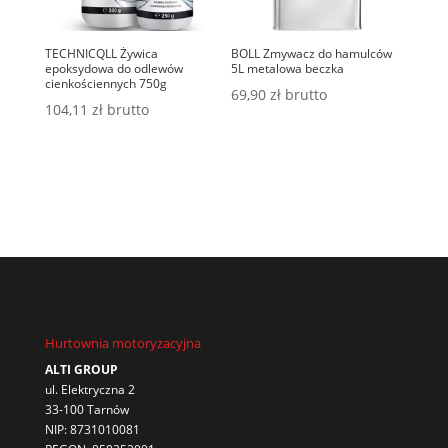
TECHNICQLL Żywica
BOLL Zmywacz do hamulców
epoksydowa do odlewów
5L metalowa beczka
cienkościennych 750g
69,90
zł
brutto
104,11
zł
brutto
Hurtownia motoryzacyjna
ALTI GROUP
ul. Elektryczna 2
33-100 Tarnów
NIP: 8731010081