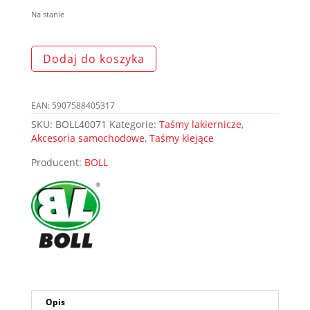
Na stanie
ilość
Dodaj do koszyka
BOLL
Taśma
akrylowa
EAN:
5907588405317
dwustronnie
klejąca
SKU:
BOLL40071
Kategorie:
Taśmy lakiernicze
,
6mm
Akcesoria samochodowe
,
Taśmy klejące
10m
Producent:
BOLL
czerwona
wzmocniona
Opis