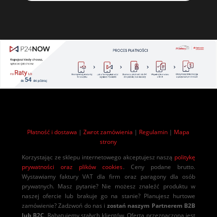
Płatność i dostawa
|
Zwrot zamówienia
|
Regulamin
|
Mapa
strony
Korzystając ze sklepu internetowego akceptujesz naszą
politykę
prywatności oraz plików cookies
. Ceny podane brutto.
Wystawiamy faktury VAT dla firm oraz paragony dla osób
prywatnych. Masz pytanie? Nie możesz znaleźć produktu w
naszej ofercie lub brakuje go na stanie? Planujesz hurtowe
zamówienie? Zadzwoń do nas i
zostań naszym Partnerem B2B
lub B2C
. Rabatujemy stałych klientów. Oferta przeznaczona jest