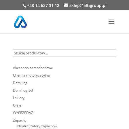
+48 14 627 31 12
sklep@altigroup.pl
Szukaj
produktów…
Akcesoria samochodowe
Chemia motoryzacyjna
Detailing
Dom i ogród
Lakiery
Oleje
WYPRZEDAŻ
Zapachy
Neutralizatory zapachów