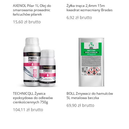
AXENOL Pilar 1L Olej do
Żyłka tnąca 2,4mm 15m
smarowania prowadnic
kwadrat wzmacniany Bradas
łańcuchów pilarek
6,92
zł
brutto
15,60
zł
brutto
TECHNICQLL Żywica
BOLL Zmywacz do hamulców
epoksydowa do odlewów
5L metalowa beczka
cienkościennych 750g
69,90
zł
brutto
104,11
zł
brutto