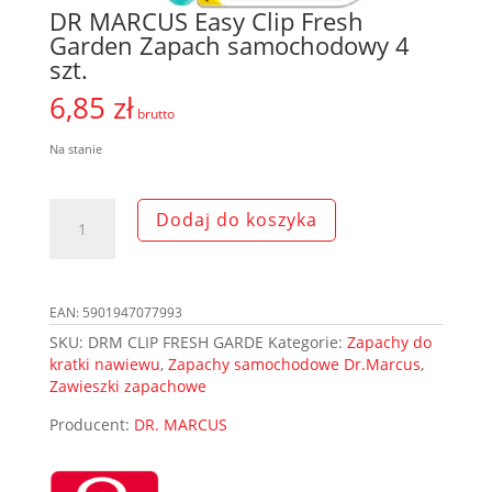
DR MARCUS Easy Clip Fresh
Garden Zapach samochodowy 4
szt.
6,85
zł
brutto
Na stanie
ilość
Dodaj do koszyka
DR
MARCUS
Easy
Clip
EAN:
5901947077993
Fresh
Garden
SKU:
DRM CLIP FRESH GARDE
Kategorie:
Zapachy do
Zapach
kratki nawiewu
,
Zapachy samochodowe Dr.Marcus
,
samochodowy
Zawieszki zapachowe
4
Producent:
DR. MARCUS
szt.