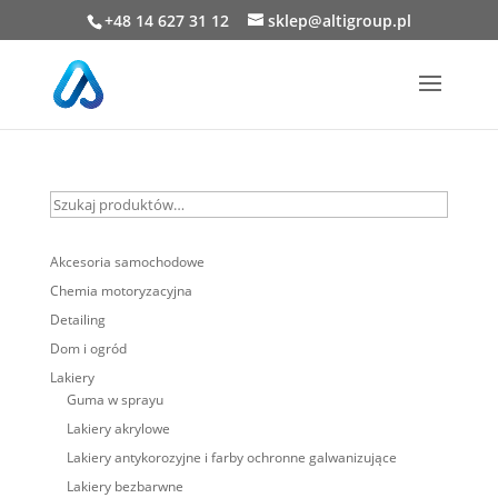
+48 14 627 31 12
sklep@altigroup.pl
Szukaj
produktów…
Akcesoria samochodowe
Chemia motoryzacyjna
Detailing
Dom i ogród
Lakiery
Guma w sprayu
Lakiery akrylowe
Lakiery antykorozyjne i farby ochronne galwanizujące
Lakiery bezbarwne