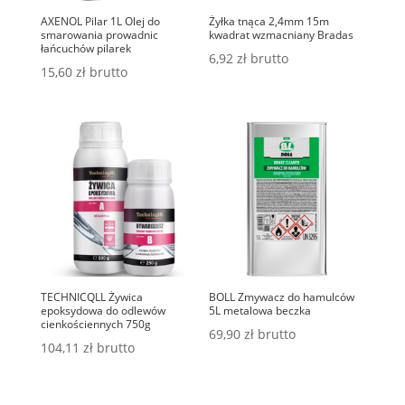
AXENOL Pilar 1L Olej do
Żyłka tnąca 2,4mm 15m
smarowania prowadnic
kwadrat wzmacniany Bradas
łańcuchów pilarek
6,92
zł
brutto
15,60
zł
brutto
TECHNICQLL Żywica
BOLL Zmywacz do hamulców
epoksydowa do odlewów
5L metalowa beczka
cienkościennych 750g
69,90
zł
brutto
104,11
zł
brutto