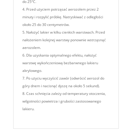
do 25°C.
Przed użyciem potrząsać aerozolem przez 2
minuty i rozpylić próbkę. Natryskiwać z odległości
około 25 do 30 centymetrów.
Nałożyć lakier w kilku cienkich warstwach. Przed
nałożeniem kolejnej warstwy ponownie wstrząsnąć
aerozolem.
Dla uzyskania optymalnego efektu, nałożyć
warstwę wykończeniową bezbarwnego lakieru
akrylowego.
Po użyciu wyczyścić zawór (odwrócić aerozol do
góry dnem i nacisnąć dyszę na około 5 sekund).
Czas schnięcia zależy od temperatury otoczenia,
wilgotności powietrza i grubości zastosowanego
lakieru.