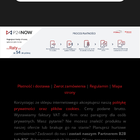
Płatność i dostawa
|
Zwrot zamówienia
|
Regulamin
|
Mapa
strony
Korzystając ze sklepu internetowego akceptujesz naszą
politykę
prywatności oraz plików cookies
. Ceny podane brutto.
Wystawiamy faktury VAT dla firm oraz paragony dla osób
prywatnych. Masz pytanie? Nie możesz znaleźć produktu w
naszej ofercie lub brakuje go na stanie? Planujesz hurtowe
zamówienie? Zadzwoń do nas i
zostań naszym Partnerem B2B
lub B2C
. Rabatujemy stałych klientów. Oferta przeznaczona jest