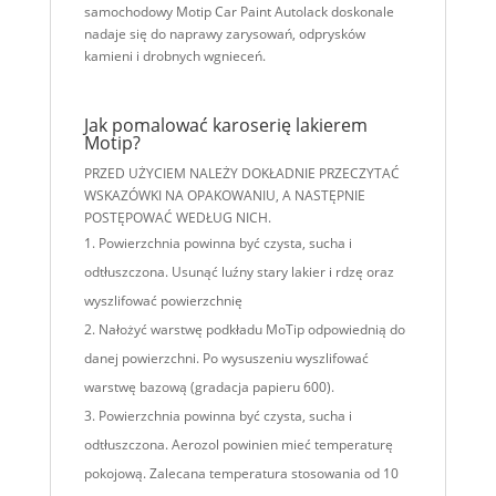
samochodowy Motip Car Paint Autolack doskonale
nadaje się do naprawy zarysowań, odprysków
kamieni i drobnych wgnieceń.
Jak pomalować karoserię lakierem
Motip?
PRZED UŻYCIEM NALEŻY DOKŁADNIE PRZECZYTAĆ
WSKAZÓWKI NA OPAKOWANIU, A NASTĘPNIE
POSTĘPOWAĆ WEDŁUG NICH.
Powierzchnia powinna być czysta, sucha i
odtłuszczona. Usunąć luźny stary lakier i rdzę oraz
wyszlifować powierzchnię
Nałożyć warstwę podkładu MoTip odpowiednią do
danej powierzchni. Po wysuszeniu wyszlifować
warstwę bazową (gradacja papieru 600).
Powierzchnia powinna być czysta, sucha i
odtłuszczona. Aerozol powinien mieć temperaturę
pokojową. Zalecana temperatura stosowania od 10