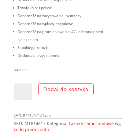
Trwały kolor i połysk
Odporność na zarysowania i wstrząsy
Odporność na wpływy pogodowe
Odporność na promieniowanie UV i ochrona przed
blaknięciem
Zapobiega korozji
Doskonała przyczepność
Na stanie
ilość
Dodaj do koszyka
MOTIP
Lakier
410W
niebieski
EAN:
8711347131235
NOR
200ml
SKU:
MT814617
Kategoria:
Lakiery samochodowe wg
spray
kodu producenta