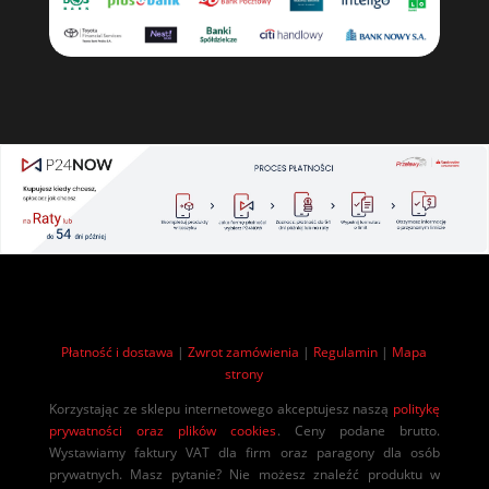
Płatność i dostawa
|
Zwrot zamówienia
|
Regulamin
|
Mapa
strony
Korzystając ze sklepu internetowego akceptujesz naszą
politykę
prywatności oraz plików cookies
. Ceny podane brutto.
Wystawiamy faktury VAT dla firm oraz paragony dla osób
prywatnych. Masz pytanie? Nie możesz znaleźć produktu w