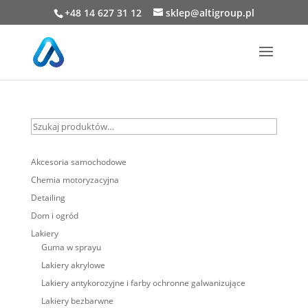
+48 14 627 31 12
sklep@altigroup.pl
Szukaj
produktów…
Akcesoria samochodowe
Chemia motoryzacyjna
Detailing
Dom i ogród
Lakiery
Guma w sprayu
Lakiery akrylowe
Lakiery antykorozyjne i farby ochronne galwanizujące
Lakiery bezbarwne