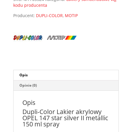
150
kodu producenta
ml
Producent:
DUPLI-COLOR
,
MOTIP
spray
Opis
Opinie (0)
Opis
Dupli-Color Lakier akrylowy
OPEL 147 star silver II metallic
150 ml spray