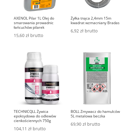
AXENOL Pilar 1L Olej do
Żyłka tnąca 2,4mm 15m
smarowania prowadnic
kwadrat wzmacniany Bradas
łańcuchów pilarek
6,92
zł
brutto
15,60
zł
brutto
TECHNICQLL Żywica
BOLL Zmywacz do hamulców
epoksydowa do odlewów
5L metalowa beczka
cienkościennych 750g
69,90
zł
brutto
104,11
zł
brutto