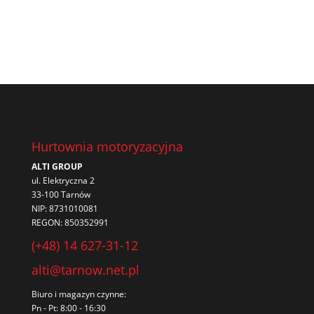
Hurtownia motoryzacyjna
ALTI GROUP
ul. Elektryczna 2
33-100 Tarnów
NIP: 8731010081
REGON: 850352991
(+48) 14 627-31-12
alti@tarnow.net.pl
Biuro i magazyn czynne:
Pn - Pt: 8:00 - 16:30