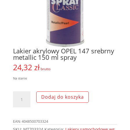
Lakier akrylowy OPEL 147 srebrny
metallic 150 ml spray
24,32
zł
brutto
Na stanie
ilość
Dodaj do koszyka
Lakier
akrylowy
OPEL
147
EAN:
4048500703324
srebrny
metallic
SKU:
MT703324
Kategoria:
Lakiery samochodowe wg